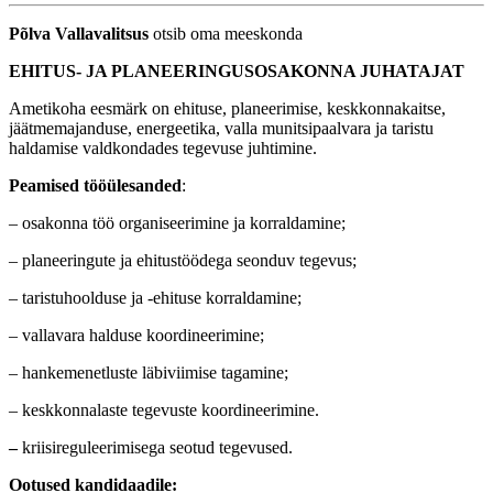
Põlva Vallavalitsus
otsib oma meeskonda
EHITUS- JA PLANEERINGUSOSAKONNA JUHATAJAT
Ametikoha eesmärk on ehituse, planeerimise, keskkonnakaitse,
jäätmemajanduse, energeetika, valla munitsipaalvara ja taristu
haldamise valdkondades tegevuse juhtimine.
Peamised tööülesanded
:
– osakonna töö organiseerimine ja korraldamine;
– planeeringute ja ehitustöödega seonduv tegevus;
– taristuhoolduse ja -ehituse korraldamine;
– vallavara halduse koordineerimine;
– hankemenetluste läbiviimise tagamine;
– keskkonnalaste tegevuste koordineerimine.
–
kriisireguleerimisega seotud tegevused.
Ootused kandidaadile: