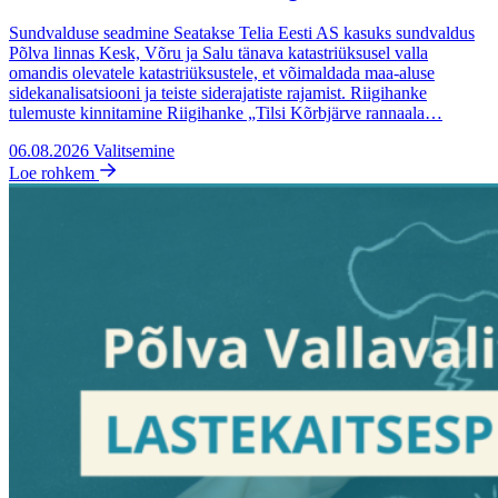
Sundvalduse seadmine Seatakse Telia Eesti AS kasuks sundvaldus
Põlva linnas Kesk, Võru ja Salu tänava katastriüksusel valla
omandis olevatele katastriüksustele, et võimaldada maa-aluse
sidekanalisatsiooni ja teiste siderajatiste rajamist. Riigihanke
tulemuste kinnitamine Riigihanke „Tilsi Kõrbjärve rannaala…
06.08.2026
Valitsemine
Loe rohkem