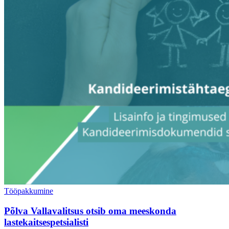
Tööpakkumine
Põlva Vallavalitsus otsib oma meeskonda
lastekaitsespetsialisti