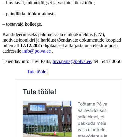
– huvitavat, mitmekülgset ja vastutusrikast tööd;
– paindlikku töökorraldust;
– toetavaid kolleege.
Kandideerimiseks palume saata elulookirjeldus (CV),
motivatsioonikiri ja haridust tõendavate dokumentide koopiad
hiljemalt
17.12.2025
digitaalselt allkirjastatuna elektronposti
aadressile
info@polva.ee
.
Täiendav info Tiivi Parts,
tiivi.parts@polva.ee
, tel 5447 0066.
Tule tööle!