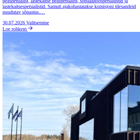
peaspetsialist, lastekaitse peaspetsialist, sotsiaaltööspetsialistid ja
lastekaitsespetsialistid. Samuti ajakohastatakse komisjoni ülesandeid
puudutav sõnastus.…
30.07.2026
Valitsemine
Loe rohkem