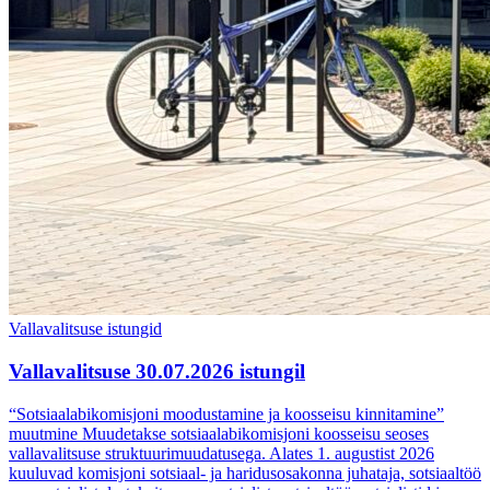
Vallavalitsuse istungid
Vallavalitsuse 30.07.2026 istungil
“Sotsiaalabikomisjoni moodustamine ja koosseisu kinnitamine”
muutmine Muudetakse sotsiaalabikomisjoni koosseisu seoses
vallavalitsuse struktuurimuudatusega. Alates 1. augustist 2026
kuuluvad komisjoni sotsiaal- ja haridusosakonna juhataja, sotsiaaltöö