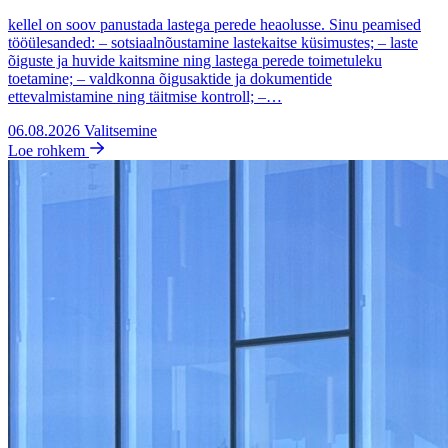
kellel on soov panustada lastega perede heaolusse. Sinu peamised
tööülesanded: – sotsiaalnõustamine lastekaitse küsimustes; – laste
õiguste ja huvide kaitsmine ning lastega perede toimetuleku
toetamine; – valdkonna õigusaktide ja dokumentide
ettevalmistamine ning täitmise kontroll; –…
06.08.2026
Valitsemine
Loe rohkem