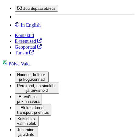
Mine
Juurdepääsetavus
sisu
juurde
In English
Kontaktid
E-teenused
Geoportaal
Turism
Põlva Vald
Haridus, kultuur
ja kogukonnad
Perekond, sotsiaalabi
ja tervishoid
Ettevõtlus
ja kinnisvara
Elukeskkond,
transport ja ehitus
Kriisideks
valmisolek
Juhtimine
ja üldinfo