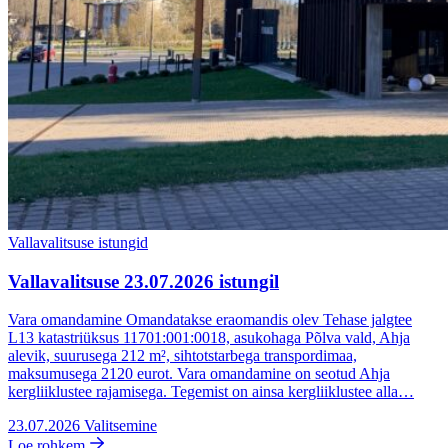
Vallavalitsuse istungid
Vallavalitsuse 23.07.2026 istungil
Vara omandamine Omandatakse eraomandis olev Tehase jalgtee
L13 katastriüksus 11701:001:0018, asukohaga Põlva vald, Ahja
alevik, suurusega 212 m², sihtotstarbega transpordimaa,
maksumusega 2120 eurot. Vara omandamine on seotud Ahja
kergliiklustee rajamisega. Tegemist on ainsa kergliiklustee alla…
23.07.2026
Valitsemine
Loe rohkem