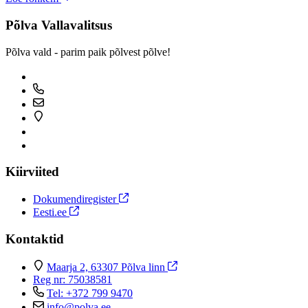
Põlva Vallavalitsus
Põlva vald - parim paik põlvest põlve!
Kiirviited
Dokumendiregister
Eesti.ee
Kontaktid
Maarja 2, 63307 Põlva linn
Reg nr: 75038581
Tel: +372 799 9470
info@polva.ee