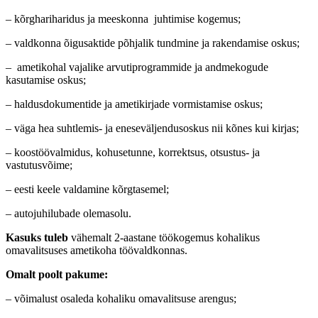
– kõrghariharidus ja meeskonna juhtimise kogemus;
– valdkonna õigusaktide põhjalik tundmine ja rakendamise oskus;
– ametikohal vajalike arvutiprogrammide ja andmekogude
kasutamise oskus;
– haldusdokumentide ja ametikirjade vormistamise oskus;
– väga hea suhtlemis- ja eneseväljendusoskus nii kõnes kui kirjas;
– koostöövalmidus, kohusetunne, korrektsus, otsustus- ja
vastutusvõime;
– eesti keele valdamine kõrgtasemel;
– autojuhilubade olemasolu.
Kasuks tuleb
vähemalt 2-aastane töökogemus kohalikus
omavalitsuses ametikoha töövaldkonnas.
Omalt poolt pakume:
– võimalust osaleda kohaliku omavalitsuse arengus;