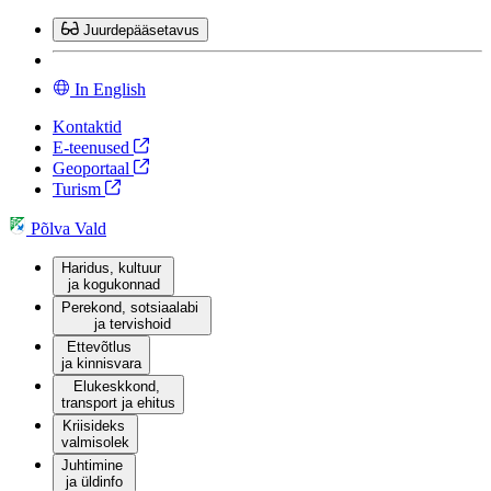
Mine
Juurdepääsetavus
sisu
juurde
In English
Kontaktid
E-teenused
Geoportaal
Turism
Põlva Vald
Haridus, kultuur
ja kogukonnad
Perekond, sotsiaalabi
ja tervishoid
Ettevõtlus
ja kinnisvara
Elukeskkond,
transport ja ehitus
Kriisideks
valmisolek
Juhtimine
ja üldinfo