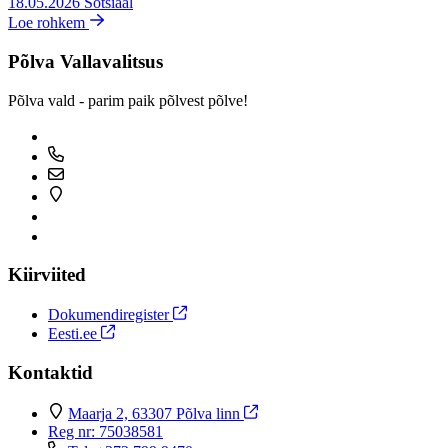
18.05.2026
Sotsiaal
Loe rohkem
Põlva Vallavalitsus
Põlva vald - parim paik põlvest põlve!
Kiirviited
Dokumendiregister
Eesti.ee
Kontaktid
Maarja 2, 63307 Põlva linn
Reg nr: 75038581