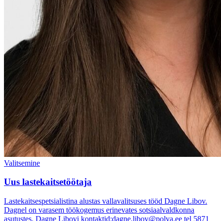
Valitsemine
Uus lastekaitsetöötaja
Lastekaitsespetsialistina alustas vallavalitsuses tööd Dagne Libov.
Dagnel on varasem töökogemus erinevates sotsiaalvaldkonna
asutustes. Dagne Libovi kontaktid:dagne.libov@polva.ee tel 5871