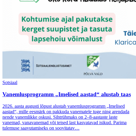
Sotsiaal
Vanemlusprogramm „Imelised aastad“ alustab taas
2026. aasta augusti lõpust alustab vanemlusprogramm „Imelised
aastad“, mille eesmärk on pakkuda vanematele tuge ning arendada
nende vanemlikke oskusi. Sihtrühmaks on 2–8-aastaste laste
vanemad, vanavanemad või teised last kasvatavad isikud. Parima
tulemuse saavutamiseks on soovitatav…