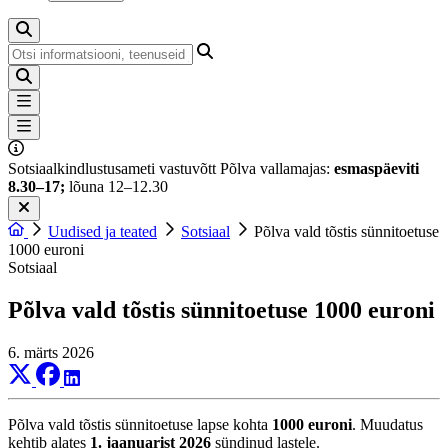
Otsi
Sotsiaalkindlustusameti vastuvõtt Põlva vallamajas:
esmaspäeviti
8.30–17;
lõuna 12–12.30
Uudised ja teated
Sotsiaal
Põlva vald tõstis sünnitoetuse
1000 euroni
Sotsiaal
Põlva vald tõstis sünnitoetuse 1000 euroni
6. märts 2026
Põlva vald tõstis sünnitoetuse lapse kohta
1000 euroni
. Muudatus
kehtib alates
1. jaanuarist 2026
sündinud lastele.