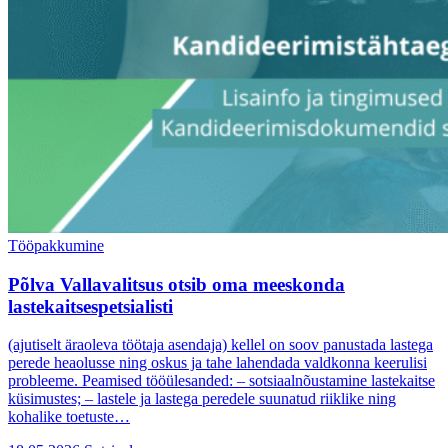
Tööpakkumine
Põlva Vallavalitsus otsib oma meeskonda
lastekaitsespetsialisti
(ajutiselt äraoleva töötaja asendaja) kellel on soov panustada lastega
perede heaolusse ning oskus ja tahe lahendada valdkonna keerulisi
probleeme. Peamised tööülesanded: – sotsiaalnõustamine lastekaitse
küsimustes; – lastele ja lastega peredele suunatud riiklike ning
kohalike toetuste…