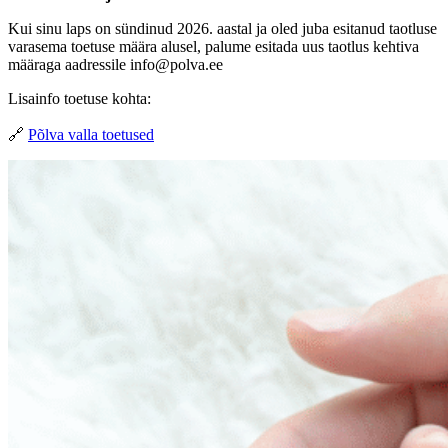
Kui sinu laps on sündinud 2026. aastal ja oled juba esitanud taotluse
varasema toetuse määra alusel, palume esitada uus taotlus kehtiva
määraga aadressile info@polva.ee
Lisainfo toetuse kohta:
🔗
Põlva valla toetused