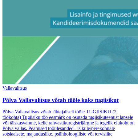
Vallavalitsus
Põlva Vallavalitsus võtab tööle kaks tugiisikut
Põlva Vallavalitsus võtab tähtajaliselt tööle TUGIISIKU (2
töökohta) Tugiisiku töö eesmärk on osutada tugiisikuteenust lapsele
või täiskasvanule, kelle rahvastikuregistrijärgne ja tegelik elukoht on
Põlva vallas. Peamised tööülesanded– isikule/perekonnale
sotsiaalsete, majanduslike, psühholoogiliste või tervislike